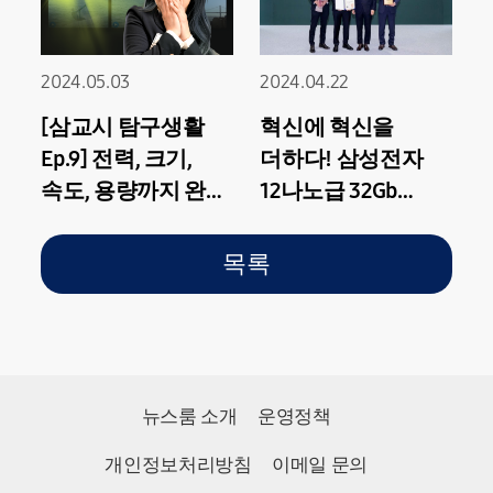
2024.05.03
2024.04.22
[삼교시 탐구생활
혁신에 혁신을
Ep.9] 전력, 크기,
더하다! 삼성전자
속도, 용량까지 완전
12나노급 32Gb
정복! 모바일
DDR5 D램, 제31회
스토리지, UFS
대한민국 임팩테크
목록
대상 대통령상 수상
뉴스룸 소개
운영정책
개인정보처리방침
이메일 문의