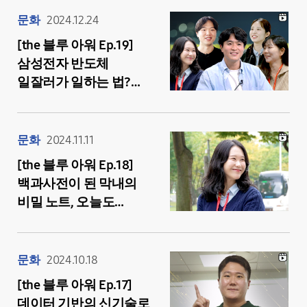
모아보기
문화
2024.12.24
[the 블루 아워 Ep.19]
삼성전자 반도체
일잘러가 일하는 법?
차세대 반도체 유망주
5인의 업무 노하우
모음.zip
문화
2024.11.11
[the 블루 아워 Ep.18]
백과사전이 된 막내의
비밀 노트, 오늘도
성장하는 일잘러 막내의
하루
문화
2024.10.18
[the 블루 아워 Ep.17]
데이터 기반의 신기술로