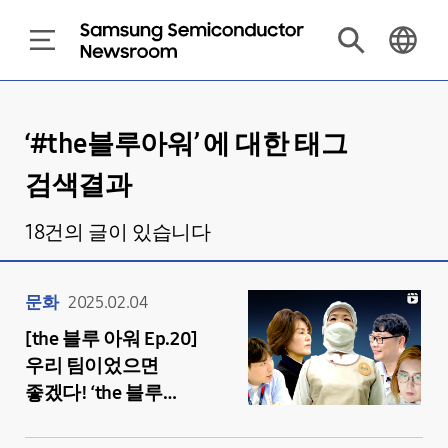
‘#
the블루아워
’ 에 대한 태그
검색결과
18
건의 글이 있습니다
문화
2025.02.04
[the 블루 아워 Ep.20]
우리 팀이었으면
좋겠다! ‘the 블루
아워’가 만난 삼성전자
반도체 인생 선배