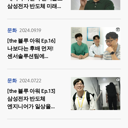
삼성전자 반도체 미래
혁신을 이끄는 데이터
엔지니어
문화
2024.09.19
[the 블루 아워 Ep.16]
나보다는 후배 먼저!
센서솔루션팀에
존재하는 페이스 메이커
문화
2024.07.22
[the 블루 아워 Ep.13]
삼성전자 반도체
엔지니어가 일상을
보람차게 살아가는 법