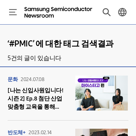
‘#
PMIC
’ 에 대한 태그 검색결과
5
건의 글이 있습니다
문화
2024.07.08
[나는 신입사원입니다!
시즌 2] Ep.8 첨단 산업
맞춤형 교육을 통해
반도체 기술 장인으로
성장한 ‘마이스터고’
인재들
반도체+
2023.02.14