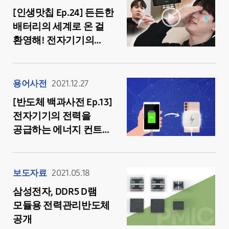
[인생맛칩 Ep.24] 든든한
배터리의 세계로 온 걸
환영해! 전자기기의
심장, 전력관리IC의 모든
것
용어사전
2021.12.27
[반도체 백과사전 Ep.13]
전자기기의 전력을
공급하는 에너지 컨트롤
타워! ‘전력관리반도체
(PMIC)’의 모든 것
보도자료
2021.05.18
삼성전자, DDR5 D램
모듈용 전력관리반도체
공개