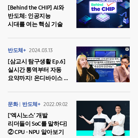
[Behind the CHIP] AI와
반도체: 인공지능
시대를 여는 핵심 기술
반도체+
2024.03.13
[삼교시 탐구생활 Ep.6]
실시간 통역부터 자동
요약까지! 온디바이스 AI
성능을 좌우하는 멋짐
폭발, NPU
문화
반도체+
2022.09.02
[‘엑시노스’ 개발
리더들이 SoC를 말하다]
② CPU · NPU 알아보기