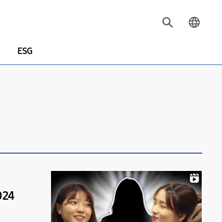
ESG
24