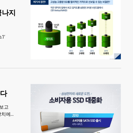
 끝나지
1’
하다
아보고
장장치에