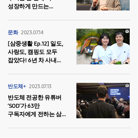
성장하게 만드는
‘포용’의 문화, 어떻게
만들 수 있을까?
문화
2023.07.14
[삼중생활 Ep.12] 일도,
사랑도, 캠핑도 모두
잡았다! 6년 차 사내
부부의 빈틈없는 나날
반도체+
2023.07.13
반도체 전공한 유튜버
‘SOD’가 63만
구독자에게 전하는 삼성
파운드리 포럼 직관
스토리 @실리콘밸리