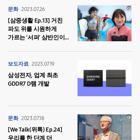
문화
2023.07.26
[삼중생활 Ep.13] 거친
파도 위를 시원하게
가르는 ‘서퍼’ 삼반인이
나타났다! 삼성전자
직원의 서핑 실력은?
보도자료
2023.07.19
삼성전자, 업계 최초
GDDR7 D램 개발
문화
2023.07.18
[We Talk(위톡) Ep.24]
우리를 한 단계 더