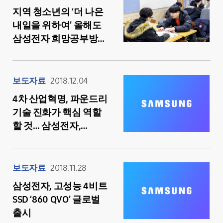
지역 청소년의 ‘더 나은
내일을 위하여’ 올해도
삼성전자 희망공부방은
계속 된다!
보도자료
2018.12.04
4차 산업혁명, 파운드리
기술 진화가 핵심 역할
할 것… 삼성전자,
‘국제반도체소자학회’서
기조연설
보도자료
2018.11.28
삼성전자, 고성능 4비트
SSD ‘860 QVO’ 글로벌
출시