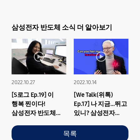
삼성전자 반도체 소식 더 알아보기
2022.10.27
2022.10.14
[S로그 Ep.19] 이
[We Talk(위톡)
행복 찐이다!
Ep.17] 나 지금…뛰고
삼성전자 반도체
있니? 삼성전자
미주총괄 마케팅
반도체 대표이사를
담당자가 말하는
가슴 뛰게 한 ‘이것’
목록