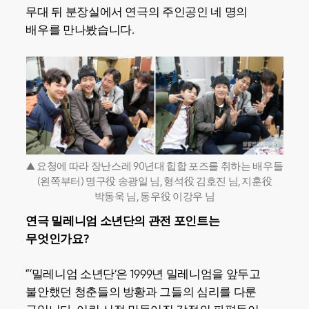
무대 뒤 분장실에서 연극의 주인공인 네 명의
배우를 만나봤습니다.
▲ 요청에 따라 장난스레 90년대 힙합 포즈를 취하는 배우들
(왼쪽부터) 명구役 송광일 님, 형석役 김호진 님, 지훈役
박동욱 님, 동우役 이강우 님
연극 밀레니엄 소년단의 관전 포인트는
무엇인가요?
“‘밀레니엄 소년단’은 1999년 밀레니엄을 앞두고
불안했던 청춘들의 방황과 그들의 심리를 다룬