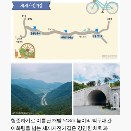
험준하기로 이름난 해발 548m 높이의 백두대간
이화령을 넘는 새재자전거길은 강인한 체력과