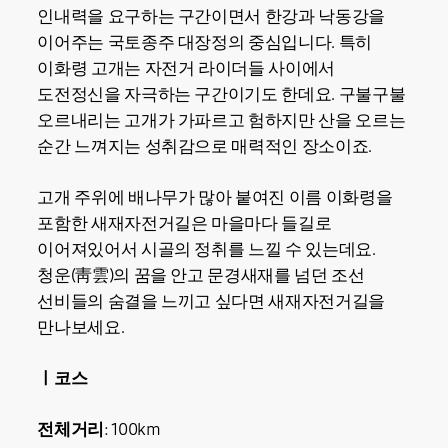
인내력을 요구하는 구간이면서 한강과 낙동강을
이어주는 국토종주 대장정의 중심입니다. 특히
이화령 고개는 자전거 라이더들 사이에서
도전정신을 자극하는 구간이기도 한데요. 구불구불
오르내리는 고개가 가파르고 험하지만 산을 오르는
순간 느껴지는 성취감으로 매력적인 장소이죠.
고개 주위에 배나무가 많아 붙여진 이름 이화령을
포함한 새재자전거길은 마을마다 들길로
이어져있어서 시골의 정취를 느낄 수 있는데요.
청운(靑雲)의 꿈을 안고 문경새재를 넘던 조선
선비들의 숨결을 느끼고 싶다면 새재자전거길을
만나보세요.
ㅣ코스
전체거리
: 100km