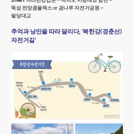
START
아라한강갑문 – 여의도 서당대교 남단 –
뚝섬 전망콤플렉스 or 광나루 자전거공원 –
팔당대교
추억과 낭만을 따라 달리다, ‘북한강(경춘선)
자전거길’