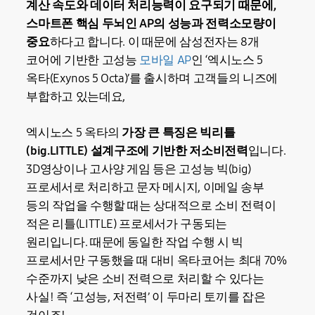
계산 속도와 데이터 처리능력이 요구되기 때문에,
스마트폰 핵심 두뇌인 AP의 성능과 전력소모량이
중요
하다고 합니다. 이 때문에 삼성전자는 8개
코어에 기반한 고성능
모바일 AP
인 ‘엑시노스 5
옥타(Exynos 5 Octa)’를 출시하며 고객들의 니즈에
부합하고 있는데요,
엑시노스 5 옥타의
가장 큰 특징은 빅리틀
(big.LITTLE) 설계구조에 기반한 저소비전력
입니다.
3D영상이나 고사양 게임 등은 고성능 빅(big)
프로세서로 처리하고 문자 메시지, 이메일 송부
등의 작업을 수행할 때는 상대적으로 소비 전력이
적은 리틀(LITTLE) 프로세서가 구동되는
원리입니다. 때문에 동일한 작업 수행 시 빅
프로세서만 구동했을 때 대비 옥타코어는 최대 70%
수준까지 낮은 소비 전력으로 처리할 수 있다는
사실! 즉 ‘고성능, 저전력’ 이 두마리 토끼를 잡은