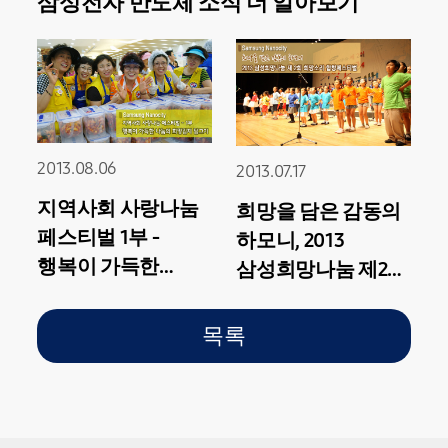
삼성전자 반도체 소식 더 알아보기
2013.08.06
2013.07.17
지역사회 사랑나눔
희망을 담은 감동의
페스티벌 1부 -
하모니, 2013
행복이 가득한
삼성희망나눔 제2회
나눔의 희망김치
희망소리
담그기
합창페스티벌
목록