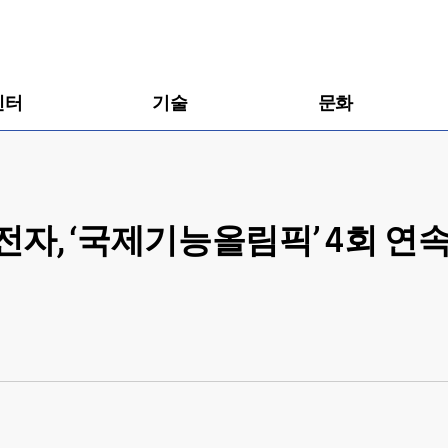
센터
기술
문화
자, ‘국제기능올림픽’ 4회 연