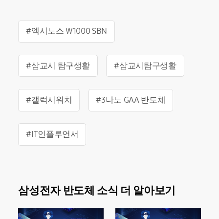
#엑시노스 W1000 SBN
#삼교시 탐구생활
#삼교시탐구생활
#갤럭시워치
#3나노 GAA 반도체
#IT인플루언서
삼성전자 반도체 소식 더 알아보기