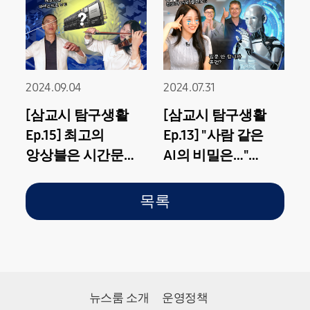
2024.09.04
2024.07.31
[삼교시 탐구생활
[삼교시 탐구생활
Ep.15] 최고의
Ep.13] "사람 같은
앙상블은 시간문제!
AI의 비밀은…"
컨트롤러 계의
생성형 AI 언어 모델
거장을 통해 알아본
완벽 정리!
목록
메모리 컨트롤러 A
to Z
뉴스룸 소개
운영정책