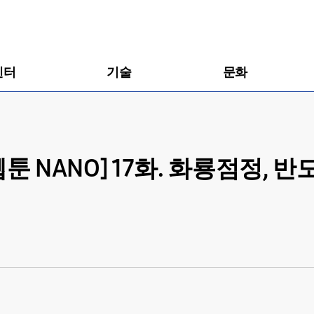
센터
기술
문화
툰 NANO] 17화. 화룡점정,