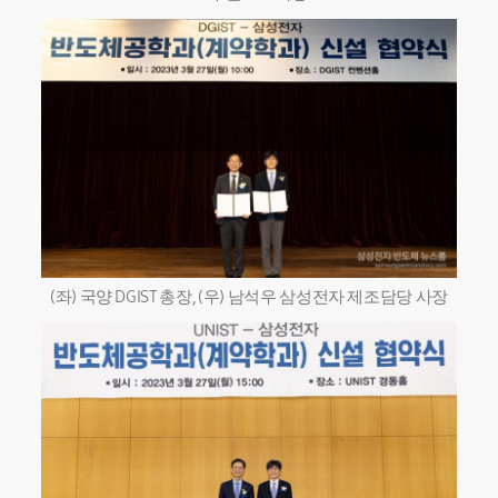
(좌) 국양 DGIST 총장, (우) 남석우 삼성전자 제조담당 사장