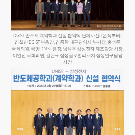
DGIST 반도체 계약학과 신설 협약식 단체사진. (왼쪽부터)
김칠민 DGIST 부총장, 김종한 대구광역시 부시장, 홍석준
국회의원, 국양 DGIST 총장, 남석우 삼성전자 제조담당 사장,
이인선 국회의원, 김완표 삼성글로벌리서치 상생연구담당
사장