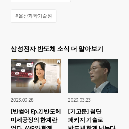
#울산과학기술원
삼성전자 반도체 소식 더 알아보기
2023.03.28
2023.03.23
[반썰어 Ep.2] 반도체
[기고문] 첨단
미세공정의 한계란
패키지 기술로
없다, AVP와 함께
반도체 한계 넘는다