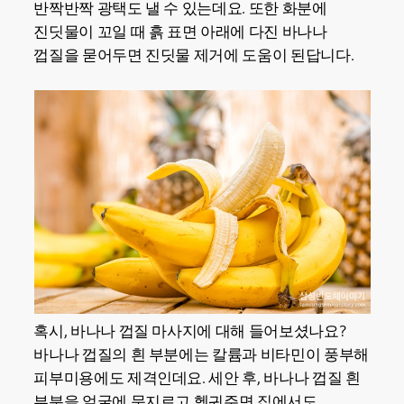
반짝반짝 광택도 낼 수 있는데요. 또한 화분에
진딧물이 꼬일 때 흙 표면 아래에 다진 바나나
껍질을 묻어두면 진딧물 제거에 도움이 된답니다.
혹시, 바나나 껍질 마사지에 대해 들어보셨나요?
바나나 껍질의 흰 부분에는 칼륨과 비타민이 풍부해
피부미용에도 제격인데요. 세안 후, 바나나 껍질 흰
부분을 얼굴에 문지르고 헹궈주면 집에서도