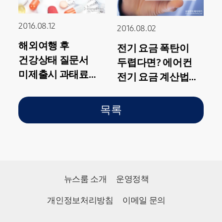
2016.08.12
2016.08.02
해외여행 후
전기 요금 폭탄이
건강상태 질문서
두렵다면? 에어컨
미제출시 과태료
전기 요금 계산법과
부과! 개정된
전기 요금 절약 팁
검역법과
목록
해외감염병 정보를
알려드립니다.
뉴스룸 소개
운영정책
개인정보처리방침
이메일 문의