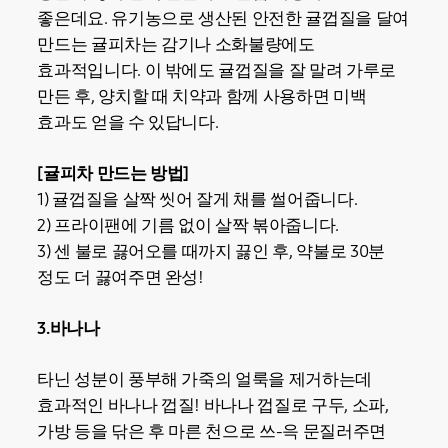
좋은데요. 유기농으로 생산된 안전한 귤껍질을 달여
만드는 귤피차는 감기나 소화불량에도
효과적입니다. 이 밖에도 귤껍질을 잘 말려 가루로
만든 후, 양치할 때 치약과 함께 사용하면 미백
효과도 얻을 수 있답니다.
[귤피차 만드는 방법]
1) 귤껍질을 살짝 씻어 잘게 채를 썰어줍니다.
2) 프라이팬에 기름 없이 살짝 볶아줍니다.
3) 센 불로 끓어오를 때까지 끓인 후, 약불로 30분
정도 더 끓여주면 완성!
3.바나나
타닌 성분이 풍부해 가죽의 얼룩을 제거하는데
효과적인 바나나 껍질! 바나나 껍질로 구두, 소파,
가방 등을 닦은 후 마른 천으로 쓰-윽 문질러주면