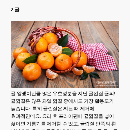
2.귤
귤 알맹이만큼 많은 유효성분을 지닌 귤껍질 귤피!
귤껍질은 많은 과일 껍질 중에서도 가장 활용도가
높습니다. 특히 귤껍질은 찌든 때 제거에
효과적인데요. 요리 후 프라이팬에 귤껍질을 넣어
끓이면 기름기를 제거할 수 있고, 귤껍질 안쪽의 흰