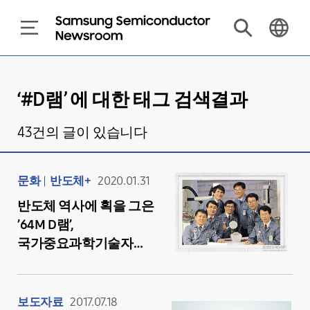
‘#
D램
’ 에 대한 태그 검색결과
43
건의 글이 있습니다
문화
반도체+
2020.01.31
반도체 역사에 획을 그은
’64M D램’,
국가중요과학기술자료
로 지정!
보도자료
2017.07.18