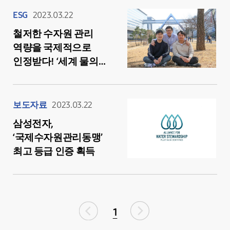
ESG
2023.03.22
철저한 수자원 관리
역량을 국제적으로
인정받다! ‘세계 물의
날’에 담당자에게 직접
들어본 삼성전자
반도체와 물 이야기
보도자료
2023.03.22
삼성전자,
‘국제수자원관리동맹’
최고 등급 인증 획득
1