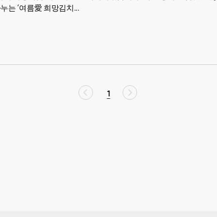
는 ‘여름愛 희망김치...
1