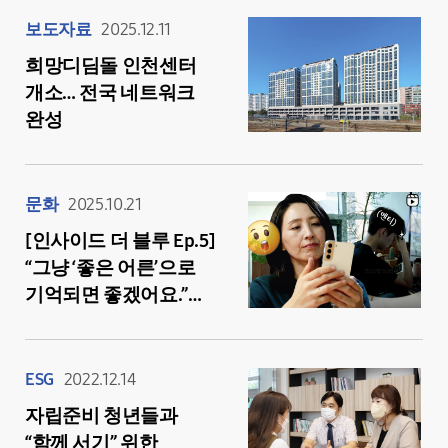
보도자료
2025.12.11
희망디딤돌 인천센터
개소… 전국 네트워크
완성
문화
2025.10.21
[인사이드 더 블루 Ep.5]
“그냥 ‘좋은 어른’으로
기억되면 좋겠어요.”
희망디딤돌 멘토들이
전하는 진심
ESG
2022.12.14
자립준비 청년들과
“함께 서기” 위한