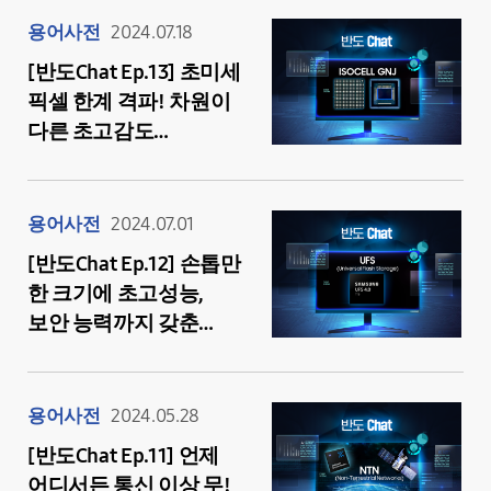
용어사전
2024.07.18
[반도Chat Ep.13] 초미세
픽셀 한계 격파! 차원이
다른 초고감도
이미지센서 ‘아이소셀
GNJ’
용어사전
2024.07.01
[반도Chat Ep.12] 손톱만
한 크기에 초고성능,
보안 능력까지 갖춘
알짜배기 메모리 ‘UFS’
용어사전
2024.05.28
[반도Chat Ep.11] 언제
어디서든 통신 이상 무!