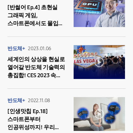
[반썰어 Ep.4] 초현실
그래픽 게임,
스마트폰에서도 몰입감
넘치게 즐길 수 있는
비결은? 모바일 GPU
‘엑스클립스(Xclipse)’!
반도체+
2023.01.06
세계인의 상상을 현실로
열어갈 반도체 기술력의
총집합! CES 2023 속
Samsung
Semiconductor
Showcase 현장
반도체+
2022.11.08
살펴보기
[인생맛칩 Ep.18]
스마트폰부터
인공위성까지! 우리