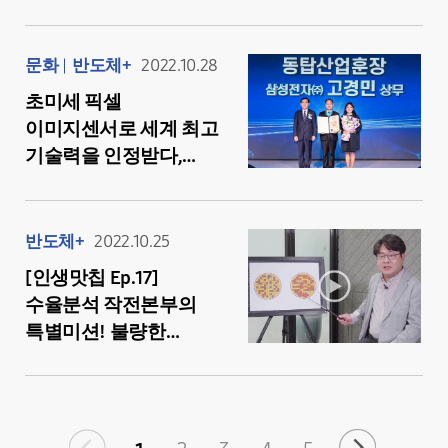
일상의 속도 해결사
DRAM이야기
문화
반도체+
2022.10.28
초미세 픽셀
이미지센서로 세계 최고
기술력을 인정받다,
제15회 반도체의 날
동탑산업훈장 수상
반도체+
2022.10.25
[인생맛칩 Ep.17]
수율분석 작전본부의
특별미션! 불량한
소자를 찾아 안정된
수율을 확보하라!