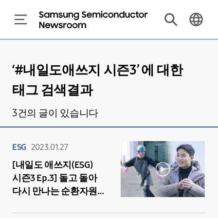
‘#
내일도애쓰지 시즌3
’ 에 대한
태그 검색결과
3
건의 글이 있습니다
ESG
2023.01.27
[내일도 애쓰지(ESG)
시즌3 Ep.3] 돌고 돌아
다시 만나는 순환자원의
쓰임! 폐기물(feat.
슬러지, 폐웨이퍼)은