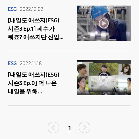
지금도 변신 중
ESG
2022.12.02
[내일도 애쓰지(ESG)
시즌3 Ep.1] 폐수가
뭐죠? 애쓰지단 신입
단원의 폐수 정화 완전
정복기
ESG
2022.11.18
[내일도 애쓰지(ESG)
시즌3 Ep.0] 더 나은
내일을 위해
‘애쓰지단’이 돌아온다!
내일도 애쓰지 시즌3
선공개
1