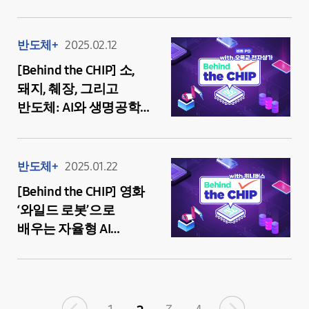
엑소슈트 이야기
반도체+
2025.02.12
[Behind the CHIP] 소,
돼지, 췌장, 그리고
반도체: AI와 생명공학이
만든 의료 혁신
반도체+
2025.01.22
[Behind the CHIP] 영화
‘와일드 로봇’으로
배우는 자율형 AI
에이전트