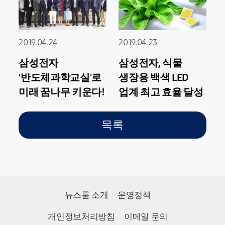
2019.04.24
2019.04.23
삼성전자
삼성전자, 식물
'반도체과학교실'로
생장용 백색 LED
미래 꿈나무 키운다!
업계 최고 효율 달성
목록
뉴스룸 소개
운영정책
개인정보처리방침
이메일 문의