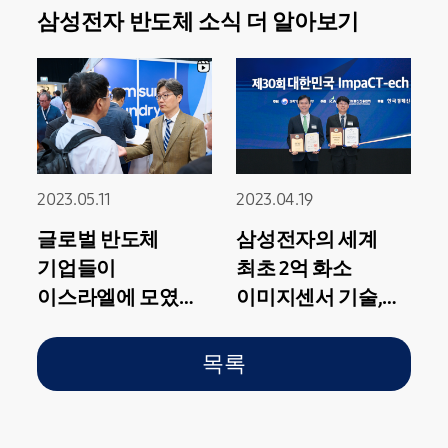
삼성전자 반도체 소식 더 알아보기
2023.05.11
2023.04.19
글로벌 반도체
삼성전자의 세계
기업들이
최초 2억 화소
이스라엘에 모였다!
이미지센서 기술,
ChipEx 2023에서
제30회 대한민국
파운드리 비전
임팩테크(ImpaCT-
목록
제시한 삼성전자
ech) 대상
대통령상을
수상하다!