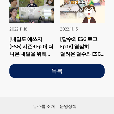
2022.11.18
2022.11.15
[내일도 애쓰지
[달수의 ESG 로그
(ESG) 시즌3 Ep.0] 더
Ep.16] 열심히
나은 내일을 위해
달려온 달수와 ESG,
'애쓰지단'이
이제 한 발 더
돌아온다! 내일도
앞으로!
목록
애쓰지 시즌3
선공개
뉴스룸 소개
운영정책