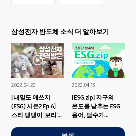
삼성전자 반도체 소식 더 알아보기
2022.04.22
2022.04.13
[내일도 애쓰지
[ESG.zip] 지구의
(ESG) 시즌2 Ep.6]
온도를 낮추는 ESG
스타 댕댕이 ‘보리’가
용어, 달수가
삼성전자 반도체
알려드립니다!
숲속 공장에 나타난
‘탄소중립&넷제로’
목록