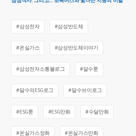
점심식사
,
그리고… 초록버스와 빛나는 지붕의 비밀
#삼성전자
#삼성반도체
#온실가스
#삼성반도체이야기
#삼성전자소통블로그
#달수툰
#달수의ESG로그
#달수브이로그
#ESG툰
#ESG만화
#수달만화
#온실가스정화
#온실가스만화